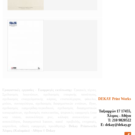
Γραφιστικές εργασίες
- Εφαρμογές εκτύπωσης:
Γραφικές τέχνες.
Σχεδιασμός λογοτύπων, σχεδιασμός εταιρικής ταυτότητας,
DEKAY Print Works
σχεδιασμός επαγγελματικής κάρτας, επιστολόχαρτα, φάκελοι,
μπλοκ, συνταγολόγια, σχεδιασμός διαφημιστικών εντύπων, flyer,
σχεδιασμός εφημερίδας-περιοδικού,
σχεδιασμός διαφημιστικών
Ταξιαρχών 17 17455,
καταχωρίσεων,
σχεδιασμός συσκευασίας, ψηφιακές εφαρμογές (one
Άλιμος - Αθήνα
way vision, αυτοκόλλητο pvc, κάλυψη αυτοκινήτου με
Τ: 210 9820522
αυτοκόλλητο, διαφημιστικά banner, stand προβολής, επιγραφές,
E: dekay@dekay.gr
καρτολίνα, ειδικές εφαρμογές προώθησης)-
Dekay Printworks
Άλιμος (Καλαμάκι) - Αθήνα
© Dekay