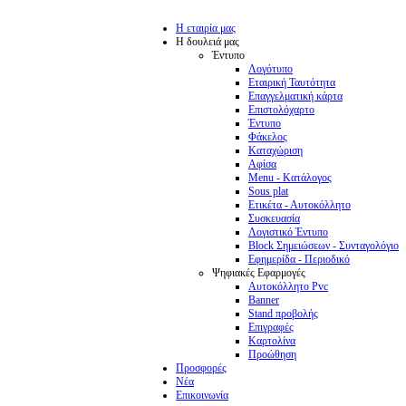
Η εταιρία μας
Η δουλειά μας
Έντυπο
Λογότυπο
Εταιρική Ταυτότητα
Επαγγελματική κάρτα
Επιστολόχαρτο
Έντυπο
Φάκελος
Καταχώριση
Αφίσα
Menu - Κατάλογος
Sous plat
Ετικέτα - Αυτοκόλλητο
Συσκευασία
Λογιστικό Έντυπο
Block Σημειώσεων - Συνταγολόγιο
Εφημερίδα - Περιοδικό
Ψηφιακές Εφαρμογές
Αυτοκόλλητο Pvc
Banner
Stand προβολής
Επιγραφές
Καρτολίνα
Προώθηση
Προσφορές
Νέα
Επικοινωνία