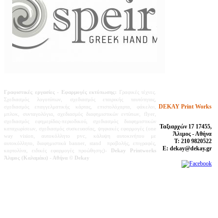
Γραφιστικές εργασίες
- Εφαρμογές εκτύπωσης:
Γραφικές τέχνες.
Σχεδιασμός λογοτύπων, σχεδιασμός εταιρικής ταυτότητας,
DEKAY Print Works
σχεδιασμός επαγγελματικής κάρτας, επιστολόχαρτα, φάκελοι,
μπλοκ, συνταγολόγια, σχεδιασμός διαφημιστικών εντύπων, flyer,
σχεδιασμός εφημερίδας-περιοδικού,
σχεδιασμός διαφημιστικών
Ταξιαρχών 17 17455,
καταχωρίσεων,
σχεδιασμός συσκευασίας, ψηφιακές εφαρμογές (one
Άλιμος - Αθήνα
way vision, αυτοκόλλητο pvc, κάλυψη αυτοκινήτου με
Τ: 210 9820522
αυτοκόλλητο, διαφημιστικά banner, stand προβολής, επιγραφές,
E: dekay@dekay.gr
καρτολίνα, ειδικές εφαρμογές προώθησης)-
Dekay Printworks
Άλιμος (Καλαμάκι) - Αθήνα
© Dekay