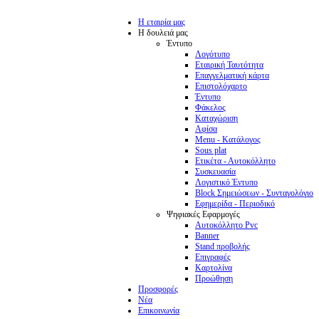
Η εταιρία μας
Η δουλειά μας
Έντυπο
Λογότυπο
Εταιρική Ταυτότητα
Επαγγελματική κάρτα
Επιστολόχαρτο
Έντυπο
Φάκελος
Καταχώριση
Αφίσα
Menu - Κατάλογος
Sous plat
Ετικέτα - Αυτοκόλλητο
Συσκευασία
Λογιστικό Έντυπο
Block Σημειώσεων - Συνταγολόγιο
Εφημερίδα - Περιοδικό
Ψηφιακές Εφαρμογές
Αυτοκόλλητο Pvc
Banner
Stand προβολής
Επιγραφές
Καρτολίνα
Προώθηση
Προσφορές
Νέα
Επικοινωνία