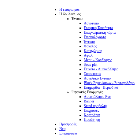
Η εταιρία μας
Η δουλειά μας
Έντυπο
Λογότυπο
Εταιρική Ταυτότητα
Επαγγελματική κάρτα
Επιστολόχαρτο
Έντυπο
Φάκελος
Καταχώριση
Αφίσα
Menu - Κατάλογος
Sous plat
Ετικέτα - Αυτοκόλλητο
Συσκευασία
Λογιστικό Έντυπο
Block Σημειώσεων - Συνταγολόγιο
Εφημερίδα - Περιοδικό
Ψηφιακές Εφαρμογές
Αυτοκόλλητο Pvc
Banner
Stand προβολής
Επιγραφές
Καρτολίνα
Προώθηση
Προσφορές
Νέα
Επικοινωνία