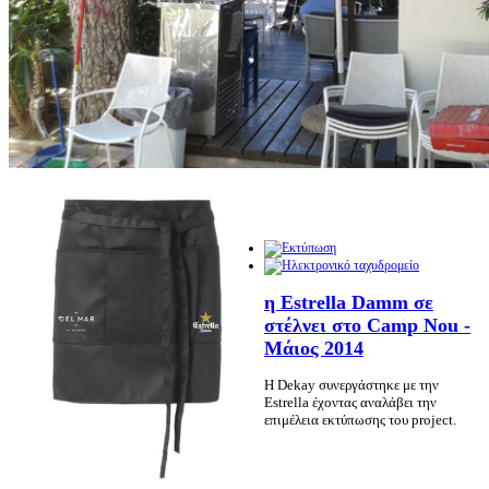
η Estrella Damm σε
στέλνει στο Camp Nou -
Μάιος 2014
Η Dekay συνεργάστηκε με την
Estrella έχοντας αναλάβει την
επιμέλεια εκτύπωσης του project.