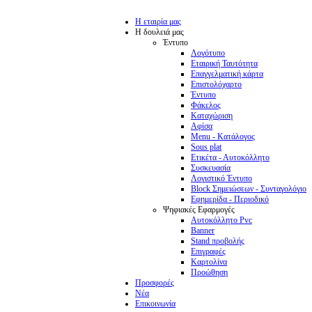
Η εταιρία μας
Η δουλειά μας
Έντυπο
Λογότυπο
Εταιρική Ταυτότητα
Επαγγελματική κάρτα
Επιστολόχαρτο
Έντυπο
Φάκελος
Καταχώριση
Αφίσα
Menu - Κατάλογος
Sous plat
Ετικέτα - Αυτοκόλλητο
Συσκευασία
Λογιστικό Έντυπο
Block Σημειώσεων - Συνταγολόγιο
Εφημερίδα - Περιοδικό
Ψηφιακές Εφαρμογές
Αυτοκόλλητο Pvc
Banner
Stand προβολής
Επιγραφές
Καρτολίνα
Προώθηση
Προσφορές
Νέα
Επικοινωνία