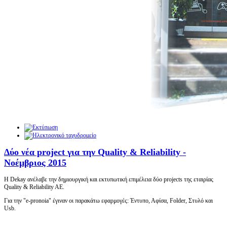
Δύο νέα project για την Quality & Reliability -
Νοέμβριος 2015
Η Dekay ανέλαβε την δημιουργική και εκτυπωτική επιμέλεια δύο projects της εταιρίας
Quality & Reliability AE.
Για την "e-pronoia" έγιναν οι παρακάτω εφαρμογές: Έντυπο, Αφίσα, Folder, Στυλό και
Usb.