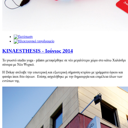
KINAESTHESIS - Ιούνιος 2014
Το γνωστό studio yoga - pilates μεταφέρθηκε σε νέο μεγαλύτερο χώρο στο κάτω Χαλάνδρι
σύνορα με Νέο Ψυχικό.
Η Dekay ανέλαβε την εσωτερική και εξωτερική σήμανση κτιρίου με γράμματα όγκου και
φανάρι inox δύο όψεων. Επίσης ασχολήθηκε με την δημιουργία και επιμέλεια όλων των
εντύπων της.