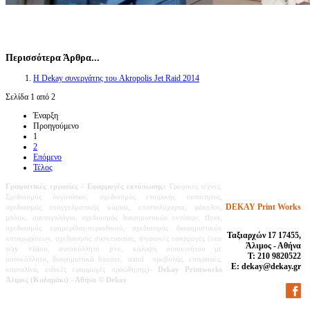
Περισσότερα Άρθρα...
Η Dekay συνεργάτης του Akropolis Jet Raid 2014
Σελίδα 1 από 2
Έναρξη
Προηγούμενο
1
2
Επόμενο
Τέλος
Γραφιστικές εργασίες
- Εφαρμογές εκτύπωσης:
Γραφικές τέχνες.
Σχεδιασμός λογοτύπων, σχεδιασμός εταιρικής ταυτότητας,
DEKAY Print Works
σχεδιασμός επαγγελματικής κάρτας, επιστολόχαρτα, φάκελοι,
μπλοκ, συνταγολόγια, σχεδιασμός διαφημιστικών εντύπων, flyer,
σχεδιασμός εφημερίδας-περιοδικού,
σχεδιασμός διαφημιστικών
Ταξιαρχών 17 17455,
καταχωρίσεων,
σχεδιασμός συσκευασίας, ψηφιακές εφαρμογές (one
Άλιμος - Αθήνα
way vision, αυτοκόλλητο pvc, κάλυψη αυτοκινήτου με
Τ: 210 9820522
αυτοκόλλητο, διαφημιστικά banner, stand προβολής, επιγραφές,
E: dekay@dekay.gr
καρτολίνα, ειδικές εφαρμογές προώθησης)-
Dekay Printworks
Άλιμος (Καλαμάκι) - Αθήνα
© Dekay