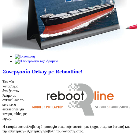
Συνεργασία Dekay με Rebootline!
Ένα νέο
κατάστημα
άνοιξε στον
Άλιμο με
αντικείμενο το
service
&
accessories
για
κινητά,
tablet
,
pc
,
laptop
.
Η εταιρία μας ανέλαβε τη δημιουργία εταιρικής ταυτότητας (
logo
, εταιρικά έντυπα) και
την εσωτερική - εξωτερική προβολή του καταστήματος.