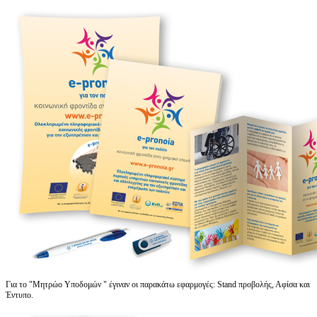
Για τo "Μητρώο Υποδομών " έγιναν οι παρακάτω εφαρμογές: Stand προβολής, Αφίσα και
Έντυπο.