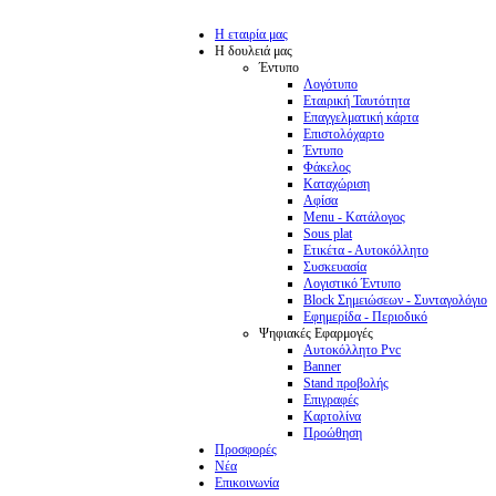
Η εταιρία μας
Η δουλειά μας
Έντυπο
Λογότυπο
Εταιρική Ταυτότητα
Επαγγελματική κάρτα
Επιστολόχαρτο
Έντυπο
Φάκελος
Καταχώριση
Αφίσα
Menu - Κατάλογος
Sous plat
Ετικέτα - Αυτοκόλλητο
Συσκευασία
Λογιστικό Έντυπο
Block Σημειώσεων - Συνταγολόγιο
Εφημερίδα - Περιοδικό
Ψηφιακές Εφαρμογές
Αυτοκόλλητο Pvc
Banner
Stand προβολής
Επιγραφές
Καρτολίνα
Προώθηση
Προσφορές
Νέα
Επικοινωνία