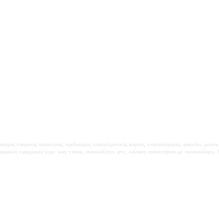
ιασμός εταιρικής ταυτότητας, σχεδιασμός επαγγελματικής κάρτας, επιστολόχαρτα, φάκελοι, μπλοκ
ηφιακές εφαρμογές (one way vision, αυτοκόλλητο pvc, κάλυψη αυτοκινήτου με αυτοκόλλητο, δι