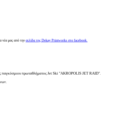
τα νέα μας από την
σελίδα της Dekay Printworks στο facebook.
ς παγκόσμιου πρωταθλήματος J
e
t Ski "AKROPOLIS JET RAID".
νων.