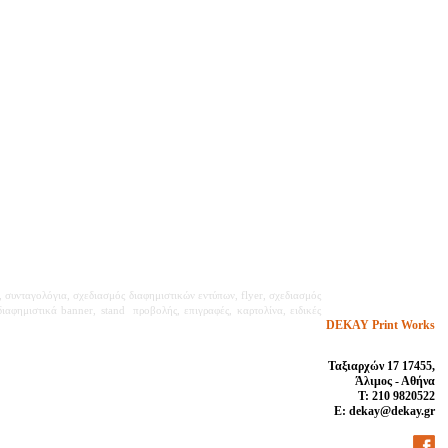
, συνταγολόγια, σχεδιασμός διαφημιστικών εντύπων, flyer, σχεδιασμός
αφημιστικά banner, stand προβολής, επιγραφές, καρτολίνα, ειδικές
DEKAY Print Works
Ταξιαρχών 17 17455,
Άλιμος - Αθήνα
Τ: 210 9820522
E: dekay@dekay.gr