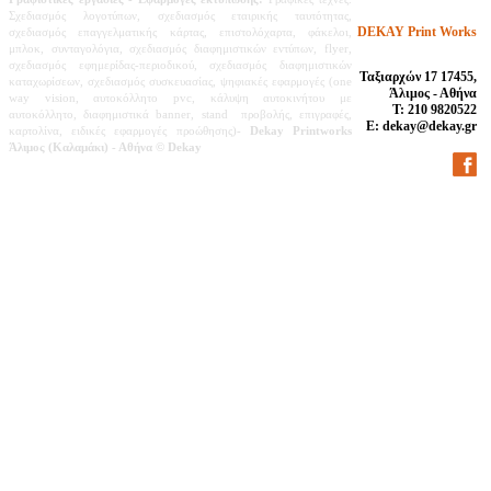
Σχεδιασμός λογοτύπων, σχεδιασμός εταιρικής ταυτότητας,
DEKAY Print Works
σχεδιασμός επαγγελματικής κάρτας, επιστολόχαρτα, φάκελοι,
μπλοκ, συνταγολόγια, σχεδιασμός διαφημιστικών εντύπων, flyer,
σχεδιασμός εφημερίδας-περιοδικού,
σχεδιασμός διαφημιστικών
Ταξιαρχών 17 17455,
καταχωρίσεων,
σχεδιασμός συσκευασίας, ψηφιακές εφαρμογές (one
Άλιμος - Αθήνα
way vision, αυτοκόλλητο pvc, κάλυψη αυτοκινήτου με
Τ: 210 9820522
αυτοκόλλητο, διαφημιστικά banner, stand προβολής, επιγραφές,
E: dekay@dekay.gr
καρτολίνα, ειδικές εφαρμογές προώθησης)-
Dekay Printworks
Άλιμος (Καλαμάκι) - Αθήνα
© Dekay