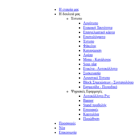
Η εταιρία μας
Η δουλειά μας
Έντυπο
Λογότυπο
Εταιρική Ταυτότητα
Επαγγελματική κάρτα
Επιστολόχαρτο
Έντυπο
Φάκελος
Καταχώριση
Αφίσα
Menu - Κατάλογος
Sous plat
Ετικέτα - Αυτοκόλλητο
Συσκευασία
Λογιστικό Έντυπο
Block Σημειώσεων - Συνταγολόγιο
Εφημερίδα - Περιοδικό
Ψηφιακές Εφαρμογές
Αυτοκόλλητο Pvc
Banner
Stand προβολής
Επιγραφές
Καρτολίνα
Προώθηση
Προσφορές
Νέα
Επικοινωνία