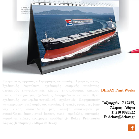
Γραφιστικές εργασίες
- Εφαρμογές εκτύπωσης:
Γραφικές τέχνες.
Σχεδιασμός λογοτύπων, σχεδιασμός εταιρικής ταυτότητας,
DEKAY Print Works
σχεδιασμός επαγγελματικής κάρτας, επιστολόχαρτα, φάκελοι,
μπλοκ, συνταγολόγια, σχεδιασμός διαφημιστικών εντύπων, flyer,
σχεδιασμός εφημερίδας-περιοδικού,
σχεδιασμός διαφημιστικών
Ταξιαρχών 17 17455,
καταχωρίσεων,
σχεδιασμός συσκευασίας, ψηφιακές εφαρμογές (one
Άλιμος - Αθήνα
way vision, αυτοκόλλητο pvc, κάλυψη αυτοκινήτου με
Τ: 210 9820522
αυτοκόλλητο, διαφημιστικά banner, stand προβολής, επιγραφές,
E: dekay@dekay.gr
καρτολίνα, ειδικές εφαρμογές προώθησης)-
Dekay Printworks
Άλιμος (Καλαμάκι) - Αθήνα
© Dekay