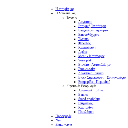
Η εταιρία μας
Η δουλειά μας
Έντυπο
Λογότυπο
Εταιρική Ταυτότητα
Επαγγελματική κάρτα
Επιστολόχαρτο
Έντυπο
Φάκελος
Καταχώριση
Αφίσα
Menu - Κατάλογος
Sous plat
Ετικέτα - Αυτοκόλλητο
Συσκευασία
Λογιστικό Έντυπο
Block Σημειώσεων - Συνταγολόγιο
Εφημερίδα - Περιοδικό
Ψηφιακές Εφαρμογές
Αυτοκόλλητο Pvc
Banner
Stand προβολής
Επιγραφές
Καρτολίνα
Προώθηση
Προσφορές
Νέα
Επικοινωνία